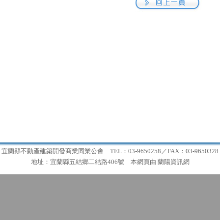
宜蘭縣不動產建築開發商業同業公會 TEL：03-9650258／FAX：03-9650328
地址：宜蘭縣五結鄉二結路406號 本網頁由
蘭陽資訊網