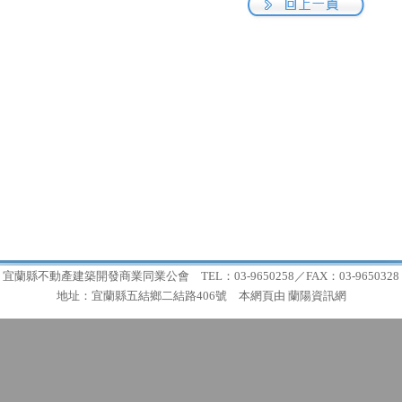
宜蘭縣不動產建築開發商業同業公會 TEL：03-9650258／FAX：03-9650328
地址：宜蘭縣五結鄉二結路406號 本網頁由
蘭陽資訊網